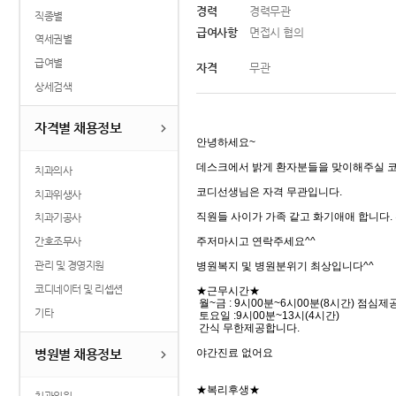
경력
경력무관
직종별
급여사항
면접시 협의
역세권별
급여별
자격
무관
상세검색
자격별 채용정보
안녕하세요~
데스크에서 밝게 환자분들을 맞이해주실 코
치과의사
코디선생님은 자격 무관입니다.
치과위생사
직원들 사이가 가족 같고 화기애애 합니다.
치과기공사
주저마시고 연락주세요^^
간호조무사
관리 및 경영지원
병원복지 및 병원분위기 최상입니다^^
코디네이터 및 리셉션
★근무시간★
월~금 : 9시00분~6시00분(8시간) 점심제
기타
토요일 :9시00분~13시(4시간)
간식 무한제공합니다.
야간진료 없어요
병원별 채용정보
★복리후생★