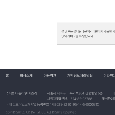
본 정보는 유디남대문치과의원에서 제공한 자료
없이 재배포할 수 없습니다.
홈
회사소개
이용약관
개인정보처리방침
온라인
서울시 서초구 바우뫼로204 신성빌딩 6층
대
주식회사 유디엔 서초점
사업자등록번호 : 374-85-02788
통신판매업
국내 유료직업소개사업 등록번호 : 제2025-3210195-14-5-00003호
COPYRIGHT(C) UD Dental Job. ALL RIGHTS RESERVED.