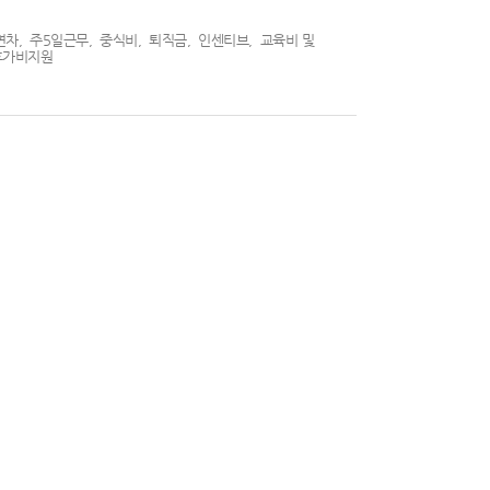
연차, 주5일근무, 중식비, 퇴직금, 인센티브, 교육비 및
휴가비지원