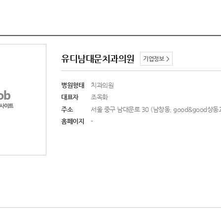
유디남대문치과의원
기업정보 >
병원형태
치과의원
대표자
조옥화
주소
서울 중구 남대문로 30 (남창동, good&good
홈페이지
-