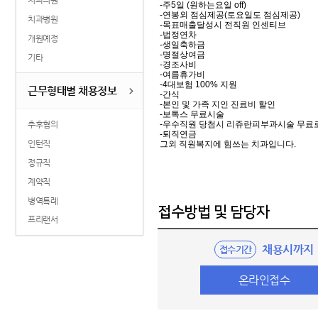
치과의원
-주5일 (원하는요일 off)
-연봉외 점심제공(토요일도 점심제공)
치과병원
-목표매출달성시 전직원 인센티브
-법정연차
개원예정
-생일축하금
-명절상여금
기타
-경조사비
-여름휴가비
-4대보험 100% 지원
근무형태별 채용정보
-간식
-본인 및 가족 지인 진료비 할인
-보톡스 무료시술
-우수직원 당첨시 리쥬란피부과시술 무료
추후협의
-퇴직연금
인턴직
그외 직원복지에 힘쓰는 치과입니다.
정규직
​
계약직
병역특례
접수방법 및 담당자
프리랜서
채용시까지
접수기간
온라인접수