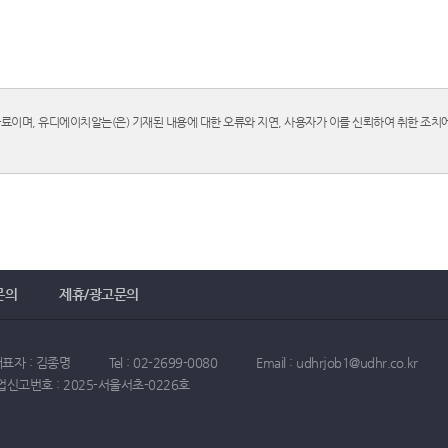
이며, 유디에이치알는(은) 기재된 내용에 대한 오류와 지연, 사용자가 이를 신뢰하여 취한 조치에
문의
제휴/광고문의
표자 : 김종명
Tel : 02-2699-0080
Email : udhrjob1@udhr.co.kr
신고번호 : 2025-서울서초-0226호