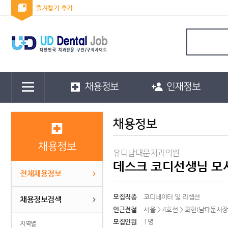
즐겨찾기 추가
채용정보
인재정보
채용정보
채용정보
유디남대문치과의원
데스크 코디선생님 모
전체채용정보
모집직종
코디네이터 및 리셉션
채용정보검색
인근전철
서울 > 4호선 > 회현(남대문시장
모집인원
1명
지역별