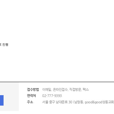
로 진행
접수방법
이메일, 온라인접수, 직접방문, 팩스
연락처
02-777-9393
주소
서울 중구 남대문로 30 (남창동, good&good상동교