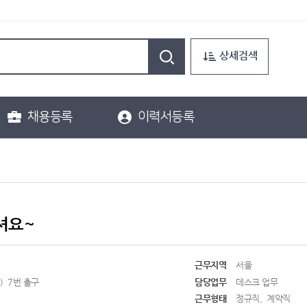
상세검색
채용등록
이력서등록
셔요~
근무지역
서울
) 7번 출구
담당업무
데스크 업무
근무형태
정규직, 계약직