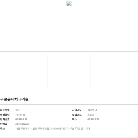
구로유디치과의원
대표자명
허00
사업내용
치과의원
병원형태
치과의원
설립연도
2013년
전화번호
02-868-4114
팩스
02-868-4134
이메일
rnfh@udh.co.kr
주소
서울 구로구 디지털로 273 (구로동, 에이스트윈타워2차) 2층 204호 유디치과