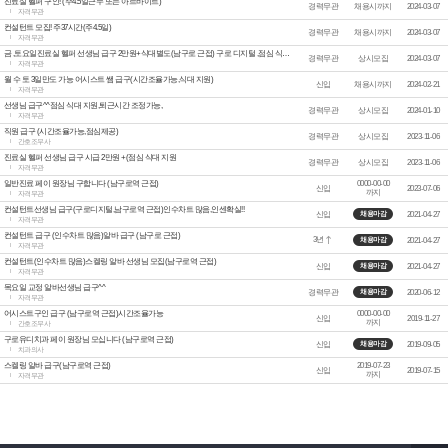
진료실 헬퍼 구인! (주4.5일근무 또는 아르바이트)
경력무관
채용시까지
2024-03-07
자격무관
컨설턴트 모집! 주37시간(주4.5일)
경력무관
채용시까지
2024-03-07
자격무관
금 ,토요일진료실 헬퍼 선생님 급구 2만원+식대별도(남구로 근접) 구로 디지털 ,점심 식대 지원
경력무관
상시모집
2024-03-07
자격무관
월 수 토 3일만도 가능 어시스트 쌤 급구(시간조율가능,식대 지원)
신입
채용시까지
2024-02-21
자격무관
선생님 급구^^점심 식대 지원,퇴근시간 조정가능,
경력무관
상시모집
2024-01-10
자격무관
직원 급구 (시간조율가능,점심제공)
경력무관
상시모집
2023-11-06
간호조무사
진료실 헬퍼 선생님 급구 시급 2만원 +(점심 식대 지원
경력무관
상시모집
2023-11-06
자격무관
일반진료 페이 원장님 구합니다 (남구로역 근접)
0000-00-00
신입
2023-07-06
까지
자격무관
컨설턴트선생님 급구(구로디지털,남구로역 근접)인수차트 많음,인센확실!!
신입
2021-04-27
채용마감
자격무관
컨설턴트 급구 (인수차트 많음)알바 급구 (남구로 근접)
3년
2021-04-27
채용마감
자격무관
컨설턴트(인수차트 많음)스켈링 알바 선생님 모집(남구로역 근접)
신입
2021-04-27
채용마감
자격무관
목요일 교정 알바선생님 급구^^
경력무관
2020-06-12
채용마감
자격무관
어시스트구인 급구 (남구로역 근접)시간조율가능
0000-00-00
신입
2019-11-27
까지
간호조무사
구로유디치과 페이 원장님 모십니다 (남구로역 근접)
신입
2019-09-05
채용마감
치과의사
스켈링 알바 급구(남구로역 근접)
2019-07-23
신입
2019-07-15
까지
자격무관